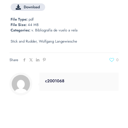
Download
File Type:
pdf
File Size:
44 MB
Categories:
v. Bibliografía de vuelo a vela
Stick and Rudder, Wolfgang Langewiesche
Share
0
c2001068