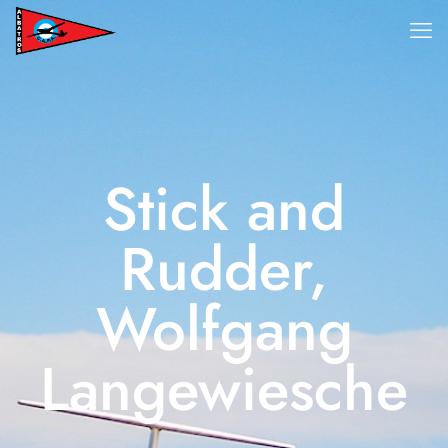
Stick and
Rudder,
Wolfgang
Langewiesche